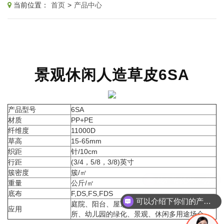
当前位置：
首页
>
产品中心
景观休闲人造草皮6SA
产品型号
6SA
材质
PP+PE
纤维度
11000D
草高
15-65mm
织距
针/10cm
行距
(3/4，5/8，3/8)英寸
簇密度
簇/㎡
重量
公斤/㎡
底布
F,DS,FS,FDS
可以介绍下你们的产品么
庭院、阳台、屋顶、公园、展会、宾馆、会
应用
所、幼儿园的绿化、景观、休闲多用途场合